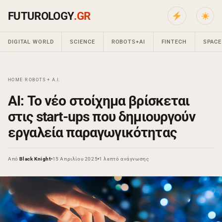
FUTUROLOGY
.GR
DIGITAL WORLD
SCIENCE
ROBOTS+AI
FINTECH
SPACE
HOME
›
ROBOTS + A.I.
›
ΑΙ: Το νέο στοίχημα βρίσκεται
στις start-ups που δημιουργούν
εργαλεία παραγωγικότητας
Από
Black Knight
15 Απριλίου 2025
1 λεπτό ανάγνωσης