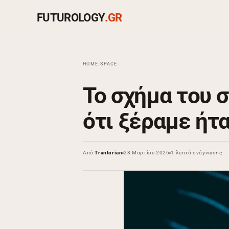
FUTUROLOGY
.GR
HOME
›
SPACE
›
Το σχήμα του 
ότι ξέραμε ήτ
Από
Trantorian
28 Μαρτίου 2026
1 λεπτό ανάγνωσης