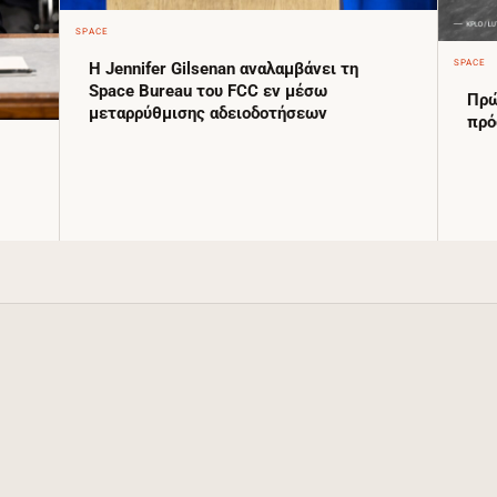
SPACE
SPACE
Η Jennifer Gilsenan αναλαμβάνει τη
Space Bureau του FCC εν μέσω
Πρώ
μεταρρύθμισης αδειοδοτήσεων
πρό