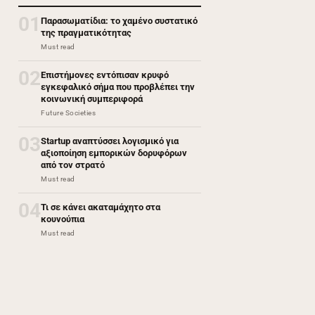
01
Παρασωματίδια: το χαμένο συστατικό
της πραγματικότητας
Must read
02
Επιστήμονες εντόπισαν κρυφό
εγκεφαλικό σήμα που προβλέπει την
κοινωνική συμπεριφορά
Future Societies
03
Startup αναπτύσσει λογισμικό για
αξιοποίηση εμπορικών δορυφόρων
από τον στρατό
Must read
04
Τι σε κάνει ακαταμάχητο στα
κουνούπια
Must read