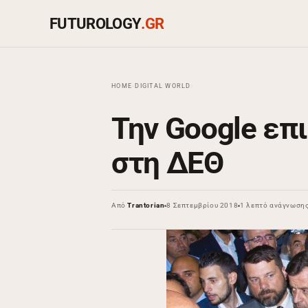
FUTUROLOGY
.GR
HOME
›
DIGITAL WORLD
›
Την Google επ
στη ΔΕΘ
Από
Trantorian
8 Σεπτεμβρίου 2018
1 λεπτό ανάγνωση