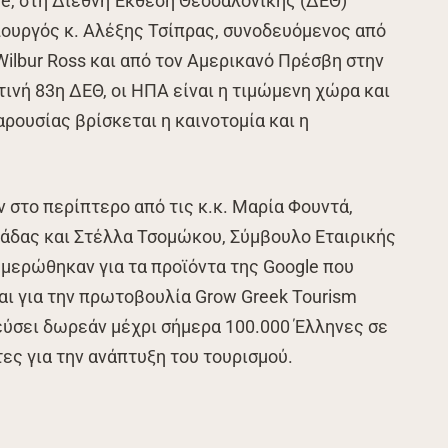
e, στη Διεθνή Έκθεση Θεσσαλονίκης (ΔΕΘ)
υργός κ. Αλέξης Τσίπρας, συνοδευόμενος από
ilbur Ross και από τον Αμερικανό Πρέσβη στην
ετινή 83η ΔΕΘ, οι ΗΠΑ είναι η τιμώμενη χώρα και
ρουσίας βρίσκεται η καινοτομία και η
 στο περίπτερο από τις κ.κ. Μαρία Φουντά,
λάδας και Στέλλα Τσομώκου, Σύμβουλο Εταιρικής
ημερώθηκαν για τα προϊόντα της Google που
ι για την πρωτοβουλία Grow Greek Tourism
δεύσει δωρεάν μέχρι σήμερα 100.000 Έλληνες σε
ες για την ανάπτυξη του τουρισμού.