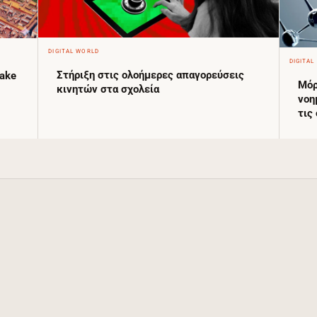
DIGITAL WORLD
DIGITAL
Στήριξη στις ολοήμερες απαγορεύσεις
fake
Μόρ
κινητών στα σχολεία
νοη
τις