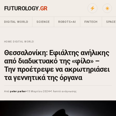
FUTUROLOGY
.GR
DIGITAL WORLD
SCIENCE
ROBOTS+AI
FINTECH
SPACE
HOME
›
DIGITAL WORLD
›
Θεσσαλονίκη: Eφιάλτης ανήλικης
από διαδικτυακό της «φίλο» –
Την προέτρεψε να ακρωτηριάσει
τα γεννητικά της όργανα
Από
peter parker
15 Μαρτίου 2024
1 λεπτό ανάγνωσης