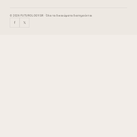
© 2026 FUTUROLOGY.GR · Όλα τα δικαιώματα διατηρούνται
f
𝕏