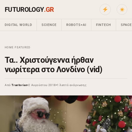
FUTUROLOGY
.GR
DIGITAL WORLD
SCIENCE
ROBOTS+AI
FINTECH
SPACE
HOME
›
FEATURED
›
Τα.. Χριστούγεννα ήρθαν
νωρίτερα στο Λονδίνο (vid)
Από
Trantorian
2 Αυγούστου 2018
1 λεπτό ανάγνωσης