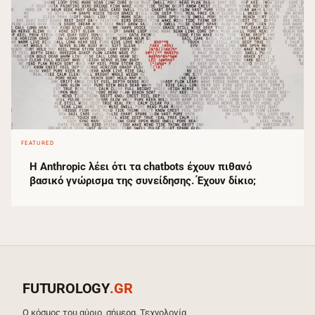
FEATURED
Η Anthropic λέει ότι τα chatbots έχουν πιθανό
βασικό γνώρισμα της συνείδησης. Έχουν δίκιο;
FUTUROLOGY
.GR
Ο κόσμος του αύριο, σήμερα. Τεχνολογία,