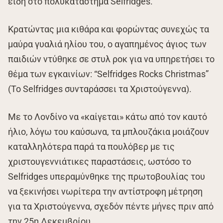
είδη στο πολυκατάστημα Selfridges.
Κρατώντας μια κιθάρα και φορώντας συνεχώς τα
μαύρα γυαλιά ηλίου του, ο αγαπημένος άγιος των
παιδιών ντύθηκε σε στυλ ροκ για να υπηρετήσει το
θέμα των εγκαινίων: “Selfridges Rocks Christmas”
(Το Selfridges συνταράσσει τα Χριστούγεννα).
Με το Λονδίνο να «καίγεται» κάτω από τον καυτό
ήλιο, λόγω του καύσωνα, τα μπλουζάκια μοιάζουν
καταλληλότερα παρά τα πουλόβερ με τις
χριστουγεννιάτικες παραστάσεις, ωστόσο το
Selfridges υπεραμύνθηκε της πρωτοβουλίας του
να ξεκινήσει νωρίτερα την αντίστροφη μέτρηση
για τα Χριστούγεννα, σχεδόν πέντε μήνες πριν από
την 25η Δεκεμβρίου.