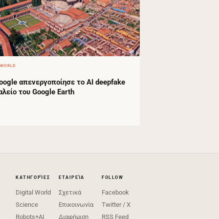
 WORLD
oogle απενεργοποίησε το AI deepfake
αλείο του Google Earth
ΚΑΤΗΓΟΡΊΕΣ
ΕΤΑΙΡΕΊΑ
FOLLOW
Digital World
Σχετικά
Facebook
Science
Επικοινωνία
Twitter / X
Robots+AI
Διαφήμιση
RSS Feed