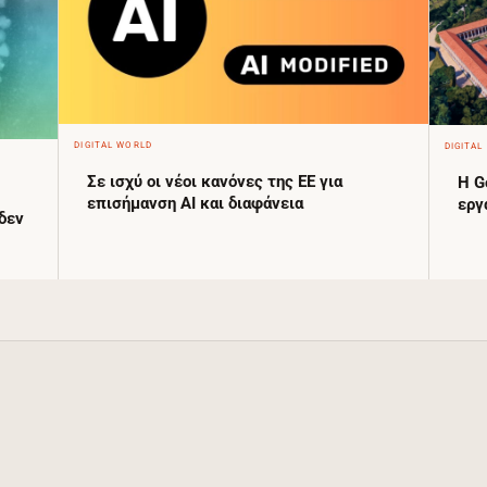
DIGITAL WORLD
DIGITAL
Σε ισχύ οι νέοι κανόνες της ΕΕ για
Η G
επισήμανση AI και διαφάνεια
εργ
δεν