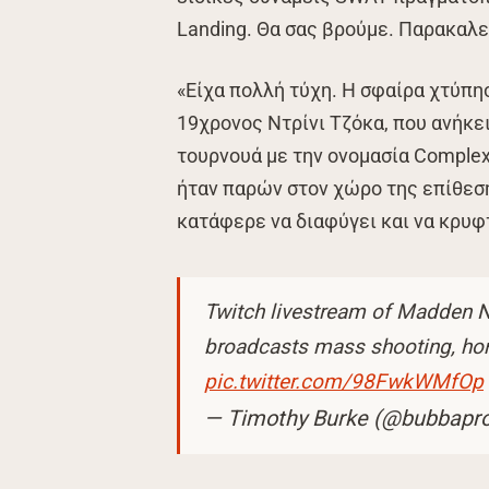
Landing. Θα σας βρούμε. Παρακαλε
«Είχα πολλή τύχη. Η σφαίρα χτύπησ
19χρονος Ντρίνι Τζόκα, που ανήκει
τουρνουά με την ονομασία Complex
ήταν παρών στον χώρο της επίθεση
κατάφερε να διαφύγει και να κρυφ
Twitch livestream of Madden NF
broadcasts mass shooting, hor
pic.twitter.com/98FwkWMfOp
— Timothy Burke (@bubbapr