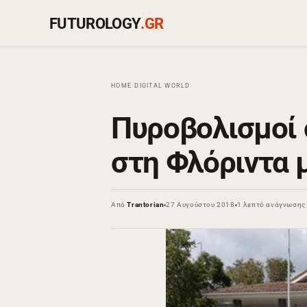
FUTUROLOGY
.GR
HOME
›
DIGITAL WORLD
›
Πυροβολισμοί 
στη Φλόριντα 
Από
Trantorian
27 Αυγούστου 2018
1 λεπτό ανάγνωσης