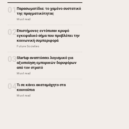
01
Παρασωματίδια: το χαμένο συστατικό
της πραγματικότητας
Must read
02
Επιστήμονες εντόπισαν κρυφό
εγκεφαλικό σήμα που προβλέπει την
κοινωνική συμπεριφορά
Future Societies
03
Startup αναπτύσσει λογισμικό για
αξιοποίηση εμπορικών δορυφόρων
από τον στρατό
Must read
04
Τι σε κάνει ακαταμάχητο στα
κουνούπια
Must read