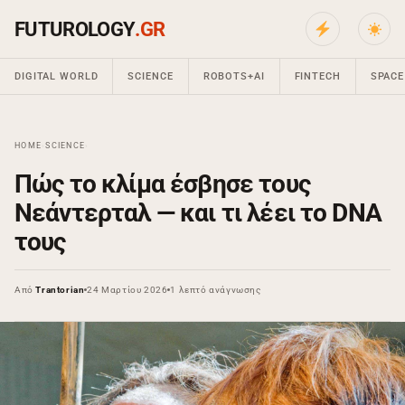
FUTUROLOGY
.GR
DIGITAL WORLD
SCIENCE
ROBOTS+AI
FINTECH
SPACE
HOME
›
SCIENCE
›
Πώς το κλίμα έσβησε τους
Νεάντερταλ — και τι λέει το DNA
τους
Από
Trantorian
24 Μαρτίου 2026
1 λεπτό ανάγνωσης