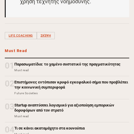
χρήση τεχνητής νοημοσύνης.
LIFE COACHING
ΣΚΈΨΗ
Must Read
01
Παρασωματίδια: το χαμένο συστατικό της πραγματικότητας
Must read
02
Επιστήμονες εντόπισαν κρυφό εγκεφαλικό σήμα που προβλέπει
την κοινωνική συμπεριφορά
Future Societies
03
Startup αναπτύσσει λογισμικό για αξιοποίηση εμπορικών
δορυφόρων από τον στρατό
Must read
04
Τι σε κάνει ακαταμάχητο στα κουνούπια