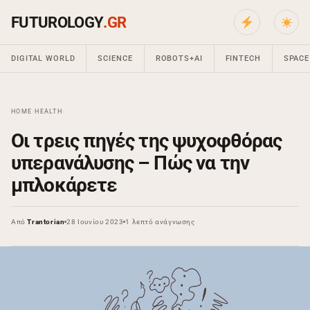
FUTUROLOGY
.GR
DIGITAL WORLD
SCIENCE
ROBOTS+AI
FINTECH
SPACE
HOME
›
HEALTH
›
Οι τρεις πηγές της ψυχοφθόρας
υπερανάλυσης – Πώς να την
μπλοκάρετε
Από
Trantorian
28 Ιουνίου 2023
1 λεπτό ανάγνωσης