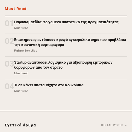
Must Read
01
Παρασωματίδια: το χαμένο συστατικό της πραγματικότητας
Must read
02
Επιστήμονες εντόπισαν κρυφό εγκεφαλικό σήμα που προβλέπει
την κοινωνική συμπεριφορά
Future Societies
03
Startup αναπτύσσει λογισμικό για αξιοποίηση εμπορικών
δορυφόρων από τον στρατό
Must read
04
Τι σε κάνει ακαταμάχητο στα κουνούπια
Must read
Σχετικά άρθρα
DIGITAL WORLD →