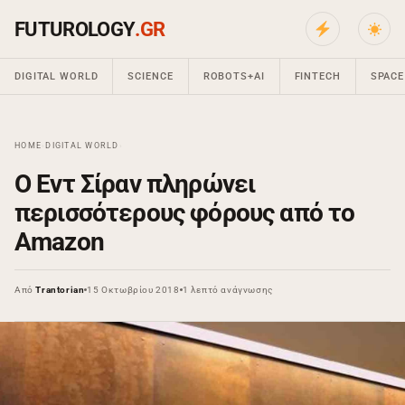
FUTUROLOGY
.GR
DIGITAL WORLD
SCIENCE
ROBOTS+AI
FINTECH
SPACE
HOME
›
DIGITAL WORLD
›
Ο Εντ Σίραν πληρώνει
περισσότερους φόρους από το
Amazon
Από
Trantorian
15 Οκτωβρίου 2018
1 λεπτό ανάγνωσης