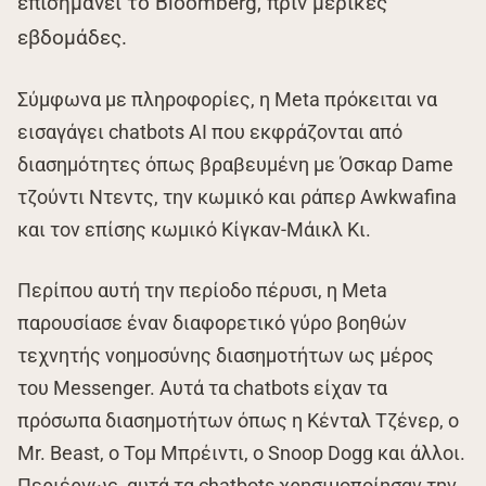
επισημάνει το Bloomberg, πριν μερικές
εβδομάδες.
Σύμφωνα με πληροφορίες, η Meta πρόκειται να
εισαγάγει chatbots AI που εκφράζονται από
διασημότητες όπως βραβευμένη με Όσκαρ Dame
τζούντι Ντεντς, την κωμικό και ράπερ Awkwafina
και τον επίσης κωμικό Κίγκαν-Μάικλ Κι.
Περίπου αυτή την περίοδο πέρυσι, η Meta
παρουσίασε έναν διαφορετικό γύρο βοηθών
τεχνητής νοημοσύνης διασημοτήτων ως μέρος
του Messenger. Αυτά τα chatbots είχαν τα
πρόσωπα διασημοτήτων όπως η Κένταλ Τζένερ, ο
Mr. Beast, ο Τομ Μπρέιντι, ο Snoop Dogg και άλλοι.
Περιέργως, αυτά τα chatbots χρησιμοποίησαν την