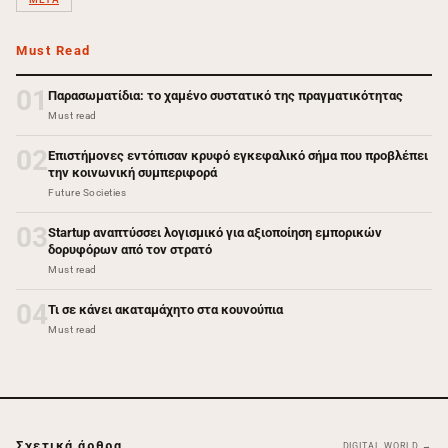
Must Read
01
Παρασωματίδια: το χαμένο συστατικό της πραγματικότητας
Must read
02
Επιστήμονες εντόπισαν κρυφό εγκεφαλικό σήμα που προβλέπει
την κοινωνική συμπεριφορά
Future Societies
03
Startup αναπτύσσει λογισμικό για αξιοποίηση εμπορικών
δορυφόρων από τον στρατό
Must read
04
Τι σε κάνει ακαταμάχητο στα κουνούπια
Must read
Σχετικά άρθρα
DIGITAL WORLD →