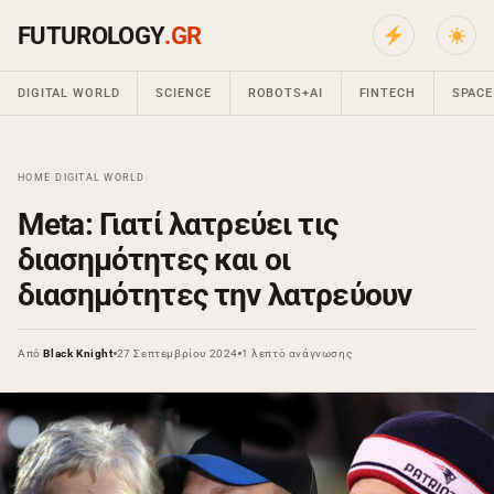
FUTUROLOGY
.GR
DIGITAL WORLD
SCIENCE
ROBOTS+AI
FINTECH
SPACE
HOME
›
DIGITAL WORLD
›
Meta: Γιατί λατρεύει τις
διασημότητες και οι
διασημότητες την λατρεύουν
Από
Black Knight
27 Σεπτεμβρίου 2024
1 λεπτό ανάγνωσης