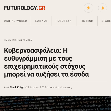
FUTUROLOGY
.GR
DIGITAL WORLD
SCIENCE
ROBOTS+AI
FINTECH
SPACE
HOME
›
DIGITAL WORLD
›
Κυβερνοασφάλεια: Η
ευθυγράμμιση με τους
επιχειρηματικούς στόχους
μπορεί να αυξήσει τα έσοδα
Από
Black Knight
22 Ιουνίου 2023
1 λεπτό ανάγνωσης