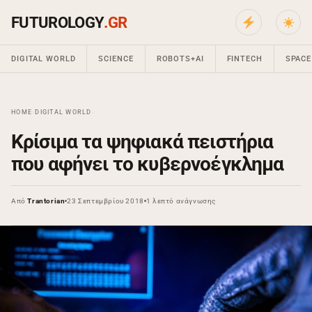
FUTUROLOGY
.GR
DIGITAL WORLD
SCIENCE
ROBOTS+AI
FINTECH
SPACE
HOME
›
DIGITAL WORLD
›
Κρίσιμα τα ψηφιακά πειστήρια
που αφήνει το κυβερνοέγκλημα
Από
Trantorian
23 Σεπτεμβρίου 2018
1 λεπτό ανάγνωσης