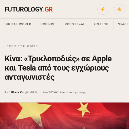
FUTUROLOGY
.GR
DIGITAL WORLD
SCIENCE
ROBOTS+AI
FINTECH
SPACE
HOME
›
DIGITAL WORLD
›
Κίνα: «Τρικλοποδιές» σε Apple
και Tesla από τους εγχώριους
ανταγωνιστές
Από
Black Knight
10 Μαρτίου 2024
1 λεπτό ανάγνωσης