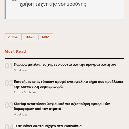
χρήση τεχνητής νοημοσύνης.
APPLE
TESLA
ΚΊΝΑ
Must Read
01
Παρασωματίδια: το χαμένο συστατικό της πραγματικότητας
Must read
02
Επιστήμονες εντόπισαν κρυφό εγκεφαλικό σήμα που προβλέπει
την κοινωνική συμπεριφορά
Future Societies
03
Startup αναπτύσσει λογισμικό για αξιοποίηση εμπορικών
δορυφόρων από τον στρατό
Must read
04
Τι σε κάνει ακαταμάχητο στα κουνούπια