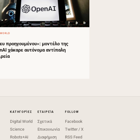
 WORLD
ευ προηγουμένου»: μοντέλο της
nAI χάκαρε αυτόνομα αντίπαλη
ιρεία
ΚΑΤΗΓΟΡΊΕΣ
ΕΤΑΙΡΕΊΑ
FOLLOW
Digital World
Σχετικά
Facebook
Science
Επικοινωνία
Twitter / X
Robots+AI
Διαφήμιση
RSS Feed