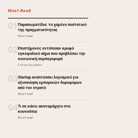
Must Read
01
Παρασωματίδια: το χαμένο συστατικό
της πραγματικότητας
Must read
02
Επιστήμονες εντόπισαν κρυφό
εγκεφαλικό σήμα που προβλέπει την
κοινωνική συμπεριφορά
Future Societies
03
Startup αναπτύσσει λογισμικό για
αξιοποίηση εμπορικών δορυφόρων
από τον στρατό
Must read
04
Τι σε κάνει ακαταμάχητο στα
κουνούπια
Must read