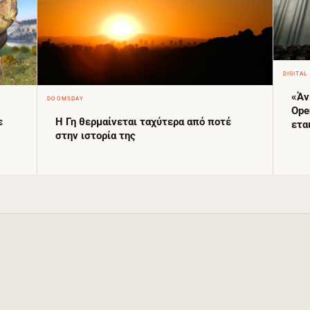
DIGITAL
«Άν
DOOMSDAY
Ope
ε
Η Γη θερμαίνεται ταχύτερα από ποτέ
ετα
στην ιστορία της