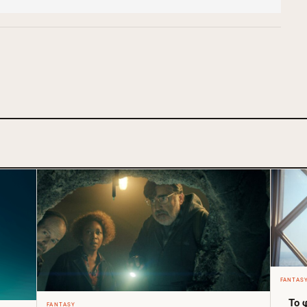
FANTAS
Το 
FANTASY