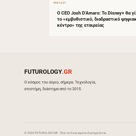
FANTASY
Ο CEO Josh D’Amaro: Το Disney+ θα γί
το «εμβυθιστικό, διαδραστικό ψηφια
κέντρο» της εταιρείας
FUTUROLOGY
.GR
Ο κόσμος του αύριο, σήμερα. Τεχνολογία,
επιστήμη, διάστημα από το 2015.
© 2026 FUTUROLOGY.GR · Όλα τα δικαιώματα διατηρούνται