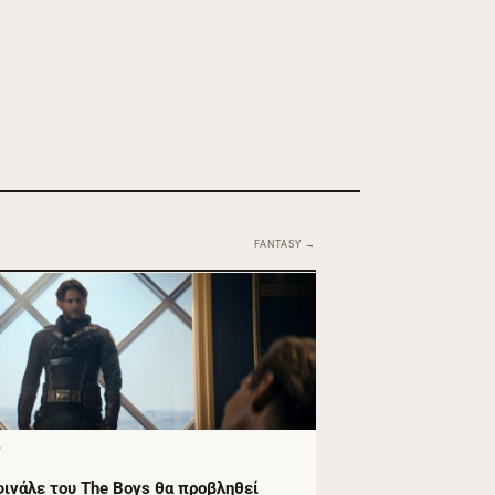
FANTASY →
Y
φινάλε του The Boys θα προβληθεί