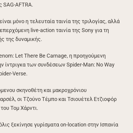
ης SAG-AFTRA.
ίναι μόνο η τελευταία ταινία της τριλογίας, αλλά
επερχόμενη live-action ταινία της Sony για τη
ής της δυναμικής.
Venom: Let There Be Carnage, η προηγούμενη
ην ίντριγκα των συνδέσεων Spider-Man: No Way
pider-Verse.
μενου σκηνοθέτη και μακροχρόνιου
ρσέλ, οι Τζούνο Τέμπο και Τσιουέτελ Ετζιοφόρ
του Τομ Χάρντι.
όλις ξεκίνησε γυρίσματα on-location στην Ισπανία