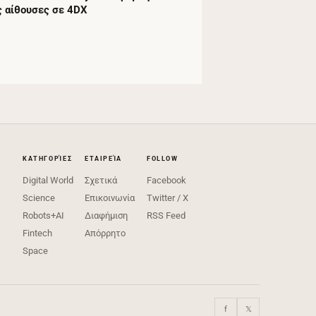
ς αίθουσες σε 4DX
ΚΑΤΗΓΟΡΊΕΣ
ΕΤΑΙΡΕΊΑ
FOLLOW
Digital World
Σχετικά
Facebook
Science
Επικοινωνία
Twitter / X
Robots+AI
Διαφήμιση
RSS Feed
Fintech
Απόρρητο
Space
f
𝕏