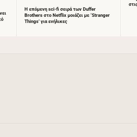
στι
Η επόμενη sci-fi σειρά των Duffer
νει
Brothers στο Netflix μοιάζει με ‘Stranger
κό
Things’ για ενήλικες