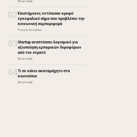
Must read
02
Επιστήμονες εντόπισαν κρυφό
εγκεφαλικό σήμα που προβλέπει την
κοινωνική συμπεριφορά
Future Societies
03
Startup αναπτύσσει λογισμικό για
αξιοποίηση εμπορικών δορυφόρων
από τον στρατό
Must read
04
Τι σε κάνει ακαταμάχητο στα
κουνούπια
Must read