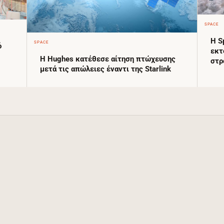
SPACE
Η S
SPACE
ό
εκτ
Η Hughes κατέθεσε αίτηση πτώχευσης
στρ
μετά τις απώλειες έναντι της Starlink