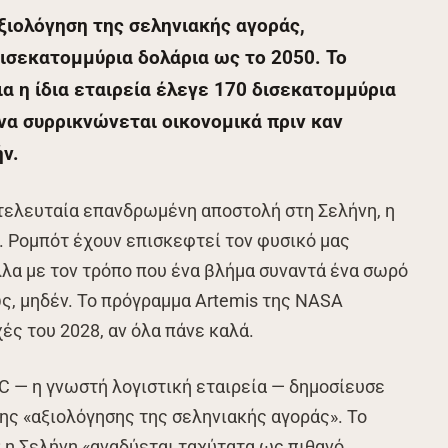
ξιολόγηση της σεληνιακής αγοράς,
ισεκατομμύρια δολάρια ως το 2050. Το
α η ίδια εταιρεία έλεγε 170 δισεκατομμύρια
να συρρικνώνεται οικονομικά πριν καν
ν.
 τελευταία επανδρωμένη αποστολή στη Σελήνη, η
. Ρομπότ έχουν επισκεφτεί τον φυσικό μας
λλα με τον τρόπο που ένα βλήμα συναντά ένα σωρό
ς, μηδέν. Το πρόγραμμα Artemis της NASA
χές του 2028, αν όλα πάνε καλά.
wC — η γνωστή λογιστική εταιρεία — δημοσίευσε
της «αξιολόγησης της σεληνιακής αγοράς». Το
 η Σελήνη «αναδύεται ταχύτατα ως πιθανό