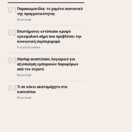
01
Παρασωματίδια: το χαμένο συστατικό
της πραγματικότητας
Must read
02
Επιστήμονες εντόπισαν κρυφό
εγκεφαλικό σήμα που προβλέπει την
κοινωνική συμπεριφορά
Future Societies
03
Startup αναπτύσσει λογισμικό για
αξιοποίηση εμπορικών δορυφόρων
από τον στρατό
Must read
04
Τι σε κάνει ακαταμάχητο στα
κουνούπια
Must read