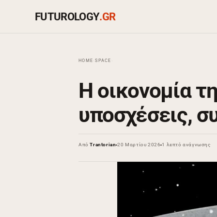
FUTUROLOGY
.GR
HOME
›
SPACE
›
Η οικονομία τ
υποσχέσεις, σ
Από
Trantorian
20 Μαρτίου 2026
1 λεπτό ανάγνωσης