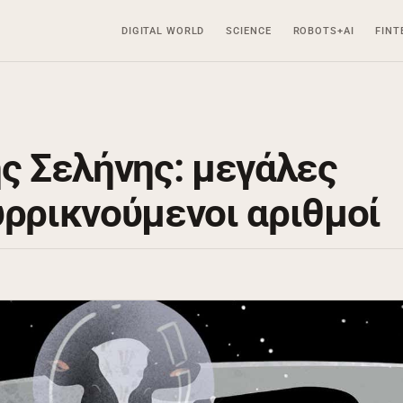
DIGITAL WORLD
SCIENCE
ROBOTS+AI
FINT
ης Σελήνης: μεγάλες
υρρικνούμενοι αριθμοί