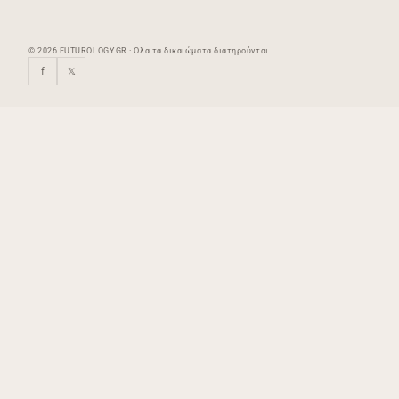
© 2026 FUTUROLOGY.GR · Όλα τα δικαιώματα διατηρούνται
f
𝕏