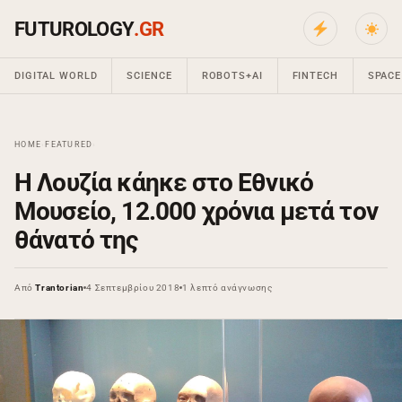
FUTUROLOGY
.GR
DIGITAL WORLD
SCIENCE
ROBOTS+AI
FINTECH
SPACE
HOME
›
FEATURED
›
Η Λουζία κάηκε στο Εθνικό
Μουσείο, 12.000 χρόνια μετά τον
θάνατό της
Από
Trantorian
4 Σεπτεμβρίου 2018
1 λεπτό ανάγνωσης