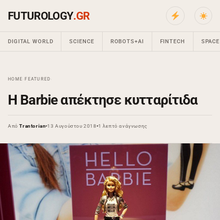
FUTUROLOGY
.GR
DIGITAL WORLD
SCIENCE
ROBOTS+AI
FINTECH
SPACE
HOME
›
FEATURED
›
Η Barbie απέκτησε κυτταρίτιδα
Από
Trantorian
13 Αυγούστου 2018
1 λεπτό ανάγνωσης