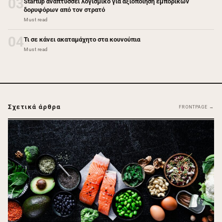
03
Startup αναπτύσσει λογισμικό για αξιοποίηση εμπορικών
δορυφόρων από τον στρατό
Must read
04
Τι σε κάνει ακαταμάχητο στα κουνούπια
Must read
Σχετικά άρθρα
FRONTPAGE →