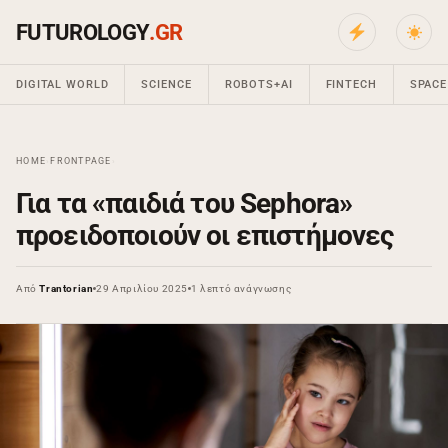
FUTUROLOGY
.GR
DIGITAL WORLD
SCIENCE
ROBOTS+AI
FINTECH
SPACE
HOME
›
FRONTPAGE
›
Για τα «παιδιά του Sephora»
προειδοποιούν οι επιστήμονες
Από
Trantorian
29 Απριλίου 2025
1 λεπτό ανάγνωσης