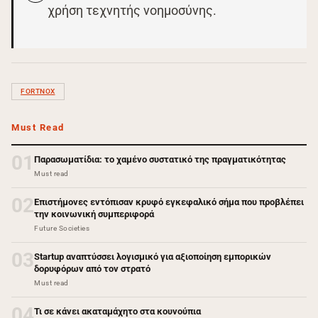
χρήση τεχνητής νοημοσύνης.
FORTNOX
Must Read
01
Παρασωματίδια: το χαμένο συστατικό της πραγματικότητας
Must read
02
Επιστήμονες εντόπισαν κρυφό εγκεφαλικό σήμα που προβλέπει
την κοινωνική συμπεριφορά
Future Societies
03
Startup αναπτύσσει λογισμικό για αξιοποίηση εμπορικών
δορυφόρων από τον στρατό
Must read
04
Τι σε κάνει ακαταμάχητο στα κουνούπια