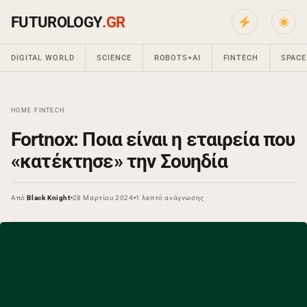
FUTUROLOGY
.GR
DIGITAL WORLD
SCIENCE
ROBOTS+AI
FINTECH
SPACE
HOME
›
FINTECH
›
Fortnox: Ποια είναι η εταιρεία που
«κατέκτησε» την Σουηδία
Από
Black Knight
28 Μαρτίου 2024
1 λεπτό ανάγνωσης