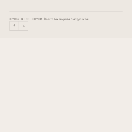
© 2026 FUTUROLOGY.GR · Όλα τα δικαιώματα διατηρούνται
f
𝕏