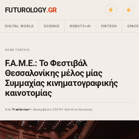
FUTUROLOGY
.GR
DIGITAL WORLD
SCIENCE
ROBOTS+AI
FINTECH
SPACE
HOME
›
FANTASY
›
F.A.M.E.: Το Φεστιβάλ
Θεσσαλονίκης μέλος μίας
Συμμαχίας κινηματογραφικής
καινοτομίας
Από
Trantorian
1 Δεκεμβρίου 2024
1 λεπτό ανάγνωσης