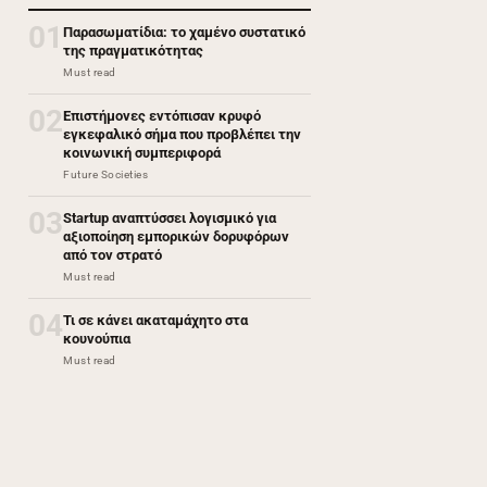
01
Παρασωματίδια: το χαμένο συστατικό
της πραγματικότητας
Must read
02
Επιστήμονες εντόπισαν κρυφό
εγκεφαλικό σήμα που προβλέπει την
κοινωνική συμπεριφορά
Future Societies
03
Startup αναπτύσσει λογισμικό για
αξιοποίηση εμπορικών δορυφόρων
από τον στρατό
Must read
04
Τι σε κάνει ακαταμάχητο στα
κουνούπια
Must read