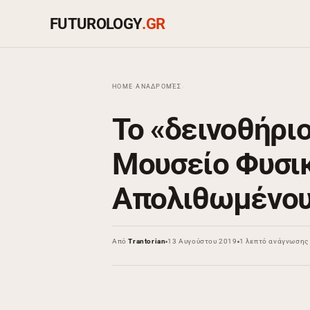
FUTUROLOGY
.GR
HOME
›
ΑΝΑΔΡΟΜΈΣ
›
Το «δεινοθήρι
Μουσείο Φυσικ
Απολιθωμένου
Από
Trantorian
13 Αυγούστου 2019
1 λεπτό ανάγνωσης