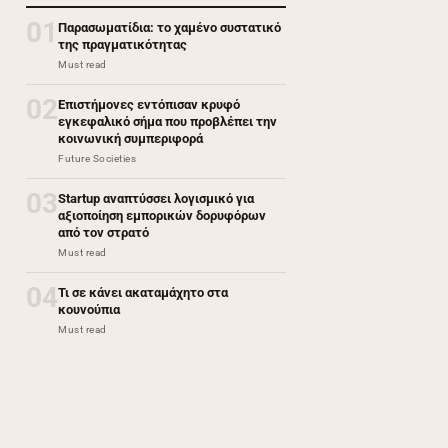
01
Παρασωματίδια: το χαμένο συστατικό
της πραγματικότητας
Must read
02
Επιστήμονες εντόπισαν κρυφό
εγκεφαλικό σήμα που προβλέπει την
κοινωνική συμπεριφορά
Future Societies
03
Startup αναπτύσσει λογισμικό για
αξιοποίηση εμπορικών δορυφόρων
από τον στρατό
Must read
04
Τι σε κάνει ακαταμάχητο στα
κουνούπια
Must read