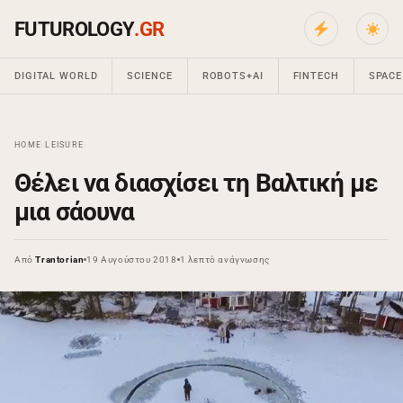
FUTUROLOGY
.GR
DIGITAL WORLD
SCIENCE
ROBOTS+AI
FINTECH
SPACE
HOME
›
LEISURE
›
Θέλει να διασχίσει τη Βαλτική με
μια σάουνα
Από
Trantorian
19 Αυγούστου 2018
1 λεπτό ανάγνωσης