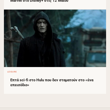
Marvel στο Disney+ στις 12 Μαΐου
LEISURE
Επτά sci‑fi στο Hulu που δεν σταματούν στο «ένα
επεισόδιο»