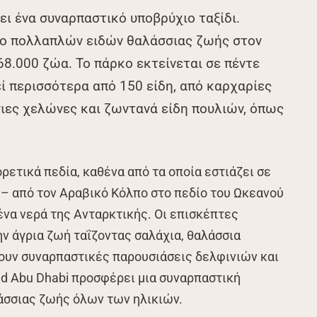
ι ένα συναρπαστικό υποβρύχιο ταξίδι.
ίο πολλαπλών ειδών θαλάσσιας ζωής στον
68.000 ζώα. Το πάρκο εκτείνεται σε πέντε
ί περισσότερα από 150 είδη, από καρχαρίες
σιες χελώνες και ζωντανά είδη πουλιών, όπως
ρετικά πεδία, καθένα από τα οποία εστιάζει σε
– από τον Αραβικό Κόλπο στο πεδίο του Ωκεανού
να νερά της Ανταρκτικής. Οι επισκέπτες
ν άγρια ζωή ταΐζοντας σαλάχια, θαλάσσια
σουν συναρπαστικές παρουσιάσεις δελφινιών και
ld Abu Dhabi προσφέρει μια συναρπαστική
λάσσιας ζωής όλων των ηλικιών.