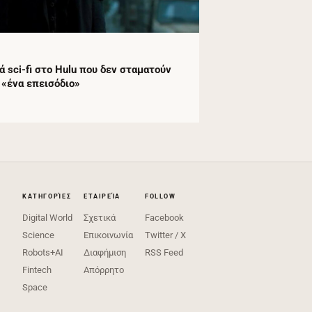
ά sci‑fi στο Hulu που δεν σταματούν
 «ένα επεισόδιο»
ΚΑΤΗΓΟΡΊΕΣ
ΕΤΑΙΡΕΊΑ
FOLLOW
Digital World
Σχετικά
Facebook
Science
Επικοινωνία
Twitter / X
Robots+AI
Διαφήμιση
RSS Feed
Fintech
Απόρρητο
Space