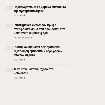
01
Παρασωματίδια: το χαμένο συστατικό
της πραγματικότητας
Must read
02
Επιστήμονες εντόπισαν κρυφό
εγκεφαλικό σήμα που προβλέπει την
κοινωνική συμπεριφορά
Future Societies
03
Startup αναπτύσσει λογισμικό για
αξιοποίηση εμπορικών δορυφόρων
από τον στρατό
Must read
04
Τι σε κάνει ακαταμάχητο στα
κουνούπια
Must read