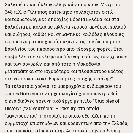
Χαλκιδέων και άλλων ελληνικών αποικιών. Μέχρι το
348 π.Χ. ο Φίλιππος κατέκτησε τουλάχιστον οκτώ
κοιτασματολογικές επαρχίες Βόρεια Ελλάδα και στα
Βαλκάνια με πολλά μεταλλεία χρυσού, αργύρου, χαλκού
και σιδήρου, καθώς και σημαντικές κοιλάδες πλούσιες
σε προσχωματικό χρυσό, αυξάνοντας την έκταση του
Βασιλείου του περισσότερο από τέσσερις φορές. Έτσι
επέβαλλε την κυκλοφορία δύο νομισμάτων, των χρυσών
και των αργυρών, και από τότε η Μακεδονία
μετατράπηκε στο ισχυρότερο και πλουσιότερο κράτος
στη νοτιοανατολική Ευρώπη της εποχής εκείνης” .
Τα τελευταία χρόνια, το μακροχρόνιο ενδιαφέρον του
James Ross για την αρχαιολογία έχει επικεντρωθεί
σ΄ενα διεθνές ερευνητικό έργο με τίτλο “Crucibles of
History” (“Χωνευτήρια” – “σκεύη” στα οποία
“μαγειρεύεται” η Ιστορία), το οποίο εξετάζει -με τη
συμμετοχή επιστημόνων και ερευνητών απο την Ελλάδα,
την Τουρκία, το Ιράν και την Αυστραλία- την επίδραση