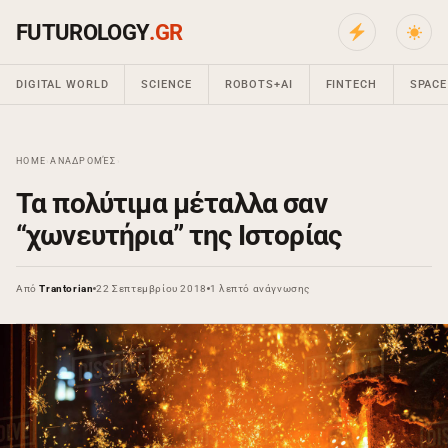
FUTUROLOGY
.GR
DIGITAL WORLD
SCIENCE
ROBOTS+AI
FINTECH
SPACE
HOME
›
ΑΝΑΔΡΟΜΈΣ
›
Τα πολύτιμα μέταλλα σαν
“χωνευτήρια” της Ιστορίας
Από
Trantorian
22 Σεπτεμβρίου 2018
1 λεπτό ανάγνωσης