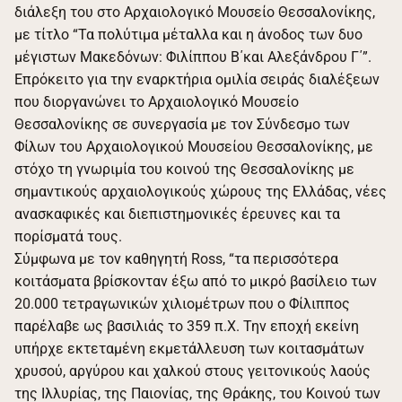
διάλεξη του στο Αρχαιολογικό Μουσείο Θεσσαλονίκης,
με τίτλο “Τα πολύτιμα μέταλλα και η άνοδος των δυο
μέγιστων Μακεδόνων: Φιλίππου Β΄και Αλεξάνδρου Γ΄”.
Επρόκειτο για την εναρκτήρια ομιλία σειράς διαλέξεων
που διοργανώνει το Αρχαιολογικό Μουσείο
Θεσσαλονίκης σε συνεργασία με τον Σύνδεσμο των
Φίλων του Αρχαιολογικού Μουσείου Θεσσαλονίκης, με
στόχο τη γνωριμία του κοινού της Θεσσαλονίκης με
σημαντικούς αρχαιολογικούς χώρους της Ελλάδας, νέες
ανασκαφικές και διεπιστημονικές έρευνες και τα
πορίσματά τους.
Σύμφωνα με τον καθηγητή Ross, “τα περισσότερα
κοιτάσματα βρίσκονταν έξω από το μικρό βασίλειο των
20.000 τετραγωνικών χιλιομέτρων που ο Φίλιππος
παρέλαβε ως βασιλιάς το 359 π.Χ. Την εποχή εκείνη
υπήρχε εκτεταμένη εκμετάλλευση των κοιτασμάτων
χρυσού, αργύρου και χαλκού στους γειτονικούς λαούς
της Ιλλυρίας, της Παιονίας, της Θράκης, του Κοινού των