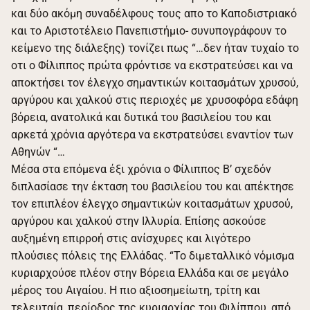
και δύο ακόμη συναδέλφους τους απο το Καποδιστριακό
και το Αριστοτέλειο Πανεπιστήμιο- συνυπογράφουν το
κείμενο της διάλεξης) τονίζει πως “…δεν ήταν τυχαίο το
οτι ο Φίλιππος πρώτα φρόντισε να εκστρατεύσει και να
αποκτήσει τον έλεγχο σημαντικών κοιτασμάτων χρυσού,
αργύρου και χαλκού στις περιοχές με χρυσοφόρα εδάφη
βόρεια, ανατολικά και δυτικά του βασιλείου του και
αρκετά χρόνια αργότερα να εκστρατεύσει εναντίον των
Αθηνών “…
Μέσα στα επόμενα έξι χρόνια ο Φίλιππος Β’ σχεδόν
διπλασίασε την έκταση του βασιλείου του και απέκτησε
τον επιπλέον έλεγχο σημαντικών κοιτασμάτων χρυσού,
αργύρου και χαλκού στην Ιλλυρία. Επίσης ασκούσε
αυξημένη επιρροή στις ανίσχυρες και λιγότερο
πλούσιες πόλεις της Ελλάδας. “Το διμεταλλικό νόμισμα
κυριαρχούσε πλέον στην Βόρεια Ελλάδα και σε μεγάλο
μέρος του Αιγαίου. Η πιο αξιοσημείωτη, τρίτη και
τελευταία, περίοδος της κυριαρχίας του Φιλίππου, από