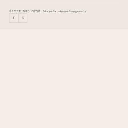
© 2026 FUTUROLOGY.GR · Όλα τα δικαιώματα διατηρούνται
f
𝕏