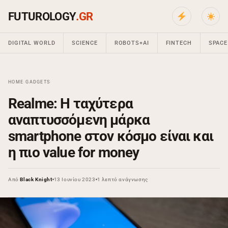
FUTUROLOGY
.GR
DIGITAL WORLD
SCIENCE
ROBOTS+AI
FINTECH
SPACE
HOME
›
GADGETS
›
Realme: Η ταχύτερα
αναπτυσσόμενη μάρκα
smartphone στον κόσμο είναι και
η πιο value for money
Από
Black Knight
13 Ιουνίου 2023
1 λεπτό ανάγνωσης