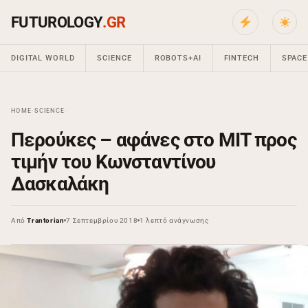
FUTUROLOGY
.GR
DIGITAL WORLD
SCIENCE
ROBOTS+AI
FINTECH
SPACE
HOME
›
SCIENCE
›
Περούκες – αφάνες στο ΜΙΤ προς
τιμήν του Κωνσταντίνου
Δασκαλάκη
Από
Trantorian
7 Σεπτεμβρίου 2018
1 λεπτό ανάγνωσης