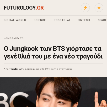
FUTUROLOGY
.GR
DIGITAL WORLD
SCIENCE
ROBOTS+AI
FINTECH
SPACE
HOME
›
FANTASY
›
Ο Jungkook των BTS γιόρτασε τα
γενέθλιά του με ένα νέο τραγούδι
Από
Trantorian
3 Σεπτεμβρίου 2019
1 λεπτό ανάγνωσης