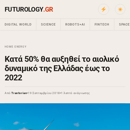
FUTUROLOGY
.GR
DIGITAL WORLD
SCIENCE
ROBOTS+AI
FINTECH
SPACE
HOME
›
ENERGY
›
Κατά 50% θα αυξηθεί το αιολικό
δυναμικό της Ελλάδας έως το
2022
Από
Trantorian
19 Σεπτεμβρίου 2018
1 λεπτό ανάγνωσης