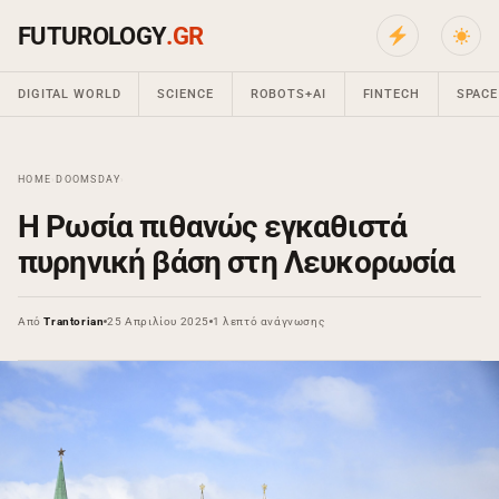
FUTUROLOGY
.GR
DIGITAL WORLD
SCIENCE
ROBOTS+AI
FINTECH
SPACE
HOME
›
DOOMSDAY
›
Η Ρωσία πιθανώς εγκαθιστά
πυρηνική βάση στη Λευκορωσία
Από
Trantorian
25 Απριλίου 2025
1 λεπτό ανάγνωσης