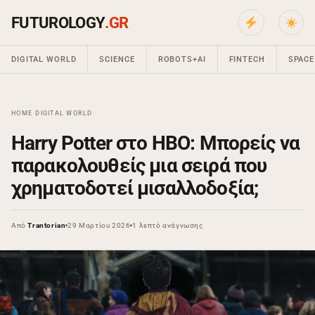
FUTUROLOGY
.GR
DIGITAL WORLD
SCIENCE
ROBOTS+AI
FINTECH
SPACE
HOME
›
DIGITAL WORLD
›
Harry Potter στο HBO: Μπορείς να
παρακολουθείς μια σειρά που
χρηματοδοτεί μισαλλοδοξία;
Από
Trantorian
29 Μαρτίου 2026
1 λεπτό ανάγνωσης