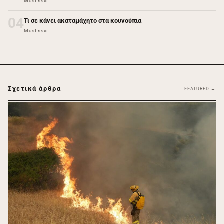
Must read
04
Τι σε κάνει ακαταμάχητο στα κουνούπια
Must read
Σχετικά άρθρα
FEATURED →