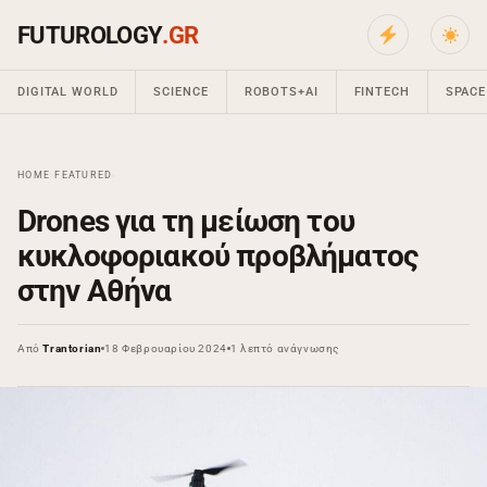
FUTUROLOGY
.GR
DIGITAL WORLD
SCIENCE
ROBOTS+AI
FINTECH
SPACE
HOME
›
FEATURED
›
Drones για τη μείωση του
κυκλοφοριακού προβλήματος
στην Αθήνα
Από
Trantorian
18 Φεβρουαρίου 2024
1 λεπτό ανάγνωσης