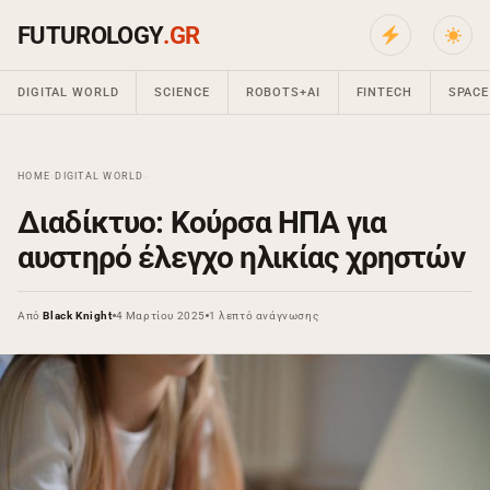
FUTUROLOGY
.GR
DIGITAL WORLD
SCIENCE
ROBOTS+AI
FINTECH
SPACE
HOME
›
DIGITAL WORLD
›
Διαδίκτυο: Κούρσα ΗΠΑ για
αυστηρό έλεγχο ηλικίας χρηστών
Από
Black Knight
4 Μαρτίου 2025
1 λεπτό ανάγνωσης