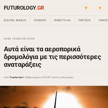
FUTUROLOGY
.GR
DIGITAL WORLD
SCIENCE
ROBOTS+AI
FINTECH
SPACE
HOME
›
TRANSPORTATION
›
Αυτά είναι τα αεροπορικά
δρομολόγια με τις περισσότερες
αναταράξεις
Από
Trantorian
6 Φεβρουαρίου 2025
1 λεπτό ανάγνωσης