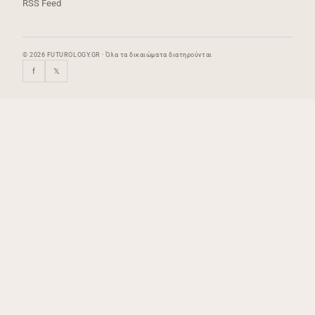
RSS Feed
© 2026 FUTUROLOGY.GR · Όλα τα δικαιώματα διατηρούνται
f
𝕏