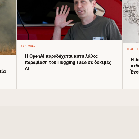
FEATURED
FEATUR
Η OpenAI παραδέχεται κατά λάθος
Η A
παραβίαση του Hugging Face σε δοκιμές
πιθ
AI
πία
Έχο