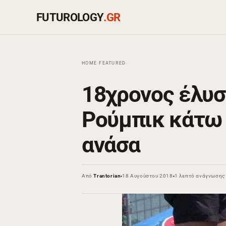
FUTUROLOGY
.GR
HOME
›
FEATURED
›
18χρονος έλυσ
Ρούμπικ κάτω 
ανάσα
Από
Trantorian
18 Αυγούστου 2018
1 λεπτό ανάγνωσης