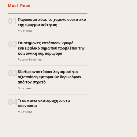
Must Read
01
Παρασωματίδια: το χαμένο συστατικό
της πραγματικότητας
Must read
02
Επιστήμονες εντόπισαν κρυφό
εγκεφαλικό σήμα που προβλέπει την
κοινωνική συμπεριφορά
Future Societies
03
Startup αναπτύσσει λογισμικό για
αξιοποίηση εμπορικών δορυφόρων
από τον στρατό
Must read
04
Τι σε κάνει ακαταμάχητο στα
κουνούπια
Must read