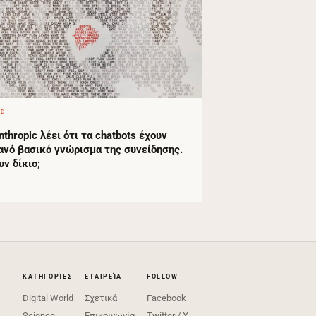
ED
nthropic λέει ότι τα chatbots έχουν
ανό βασικό γνώρισμα της συνείδησης.
υν δίκιο;
ΚΑΤΗΓΟΡΊΕΣ
ΕΤΑΙΡΕΊΑ
FOLLOW
Digital World
Σχετικά
Facebook
Science
Επικοινωνία
Twitter / X