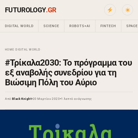
FUTUROLOGY
.GR
DIGITAL WORLD
SCIENCE
ROBOTS+AI
FINTECH
SPACE
HOME
›
DIGITAL WORLD
›
#Τρίκαλα2030: Το πρόγραμμα του
εξ αναβολής συνεδρίου για τη
Βιώσιμη Πόλη του Αύριο
Από
Black Knight
20 Μαρτίου 2023
1 λεπτό ανάγνωσης