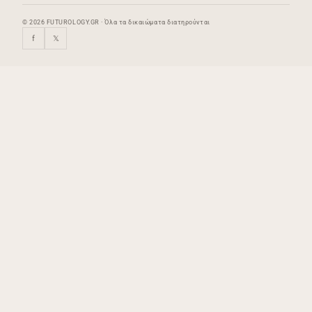
© 2026 FUTUROLOGY.GR · Όλα τα δικαιώματα διατηρούνται
f
𝕏