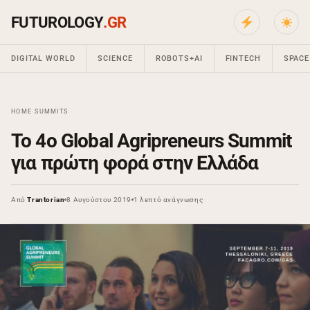
FUTUROLOGY
.GR
DIGITAL WORLD
SCIENCE
ROBOTS+AI
FINTECH
SPACE
HOME
›
SUMMITS
›
Το 4ο Global Agripreneurs Summit
για πρώτη φορά στην Ελλάδα
Από
Trantorian
8 Αυγούστου 2019
1 λεπτό ανάγνωσης