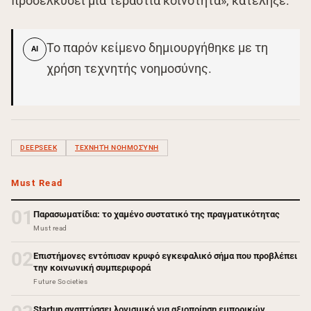
προσελκύσει μια τεράστια κοινότητα», κατέληξε.
Το παρόν κείμενο δημιουργήθηκε με τη
AI
χρήση τεχνητής νοημοσύνης.
DEEPSEEK
ΤΕΧΝΗΤΉ ΝΟΗΜΟΣΎΝΗ
Must Read
01
Παρασωματίδια: το χαμένο συστατικό της πραγματικότητας
Must read
02
Επιστήμονες εντόπισαν κρυφό εγκεφαλικό σήμα που προβλέπει
την κοινωνική συμπεριφορά
Future Societies
Startup αναπτύσσει λογισμικό για αξιοποίηση εμπορικών