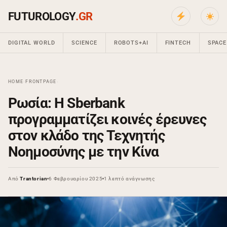
FUTUROLOGY
.GR
DIGITAL WORLD
SCIENCE
ROBOTS+AI
FINTECH
SPACE
HOME
›
FRONTPAGE
›
Ρωσία: Η Sberbank
προγραμματίζει κοινές έρευνες
στον κλάδο της Τεχνητής
Νοημοσύνης με την Κίνα
Από
Trantorian
6 Φεβρουαρίου 2025
1 λεπτό ανάγνωσης