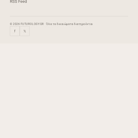
RSS Feed
© 2026 FUTUROLOGY.GR · Όλα τα δικαιώματα διατηρούνται
f
𝕏