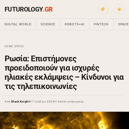
FUTUROLOGY
.GR
DIGITAL WORLD
SCIENCE
ROBOTS+AI
FINTECH
SPACE
HOME
›
SPACE
›
Ρωσία: Επιστήμονες
προειδοποιούν για ισχυρές
ηλιακές εκλάμψεις – Κίνδυνοι για
τις τηλεπικοινωνίες
Από
Black Knight
17 Ιουλίου 2023
1 λεπτό ανάγνωσης