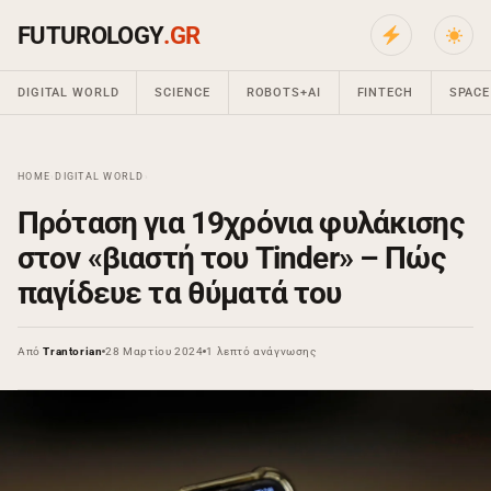
FUTUROLOGY
.GR
DIGITAL WORLD
SCIENCE
ROBOTS+AI
FINTECH
SPACE
HOME
›
DIGITAL WORLD
›
Πρόταση για 19χρόνια φυλάκισης
στον «βιαστή του Tinder» – Πώς
παγίδευε τα θύματά του
Από
Trantorian
28 Μαρτίου 2024
1 λεπτό ανάγνωσης