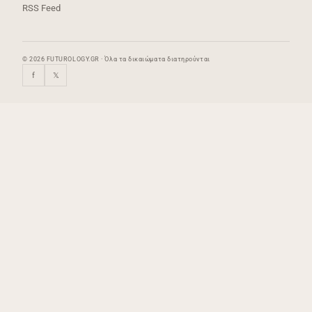
RSS Feed
© 2026 FUTUROLOGY.GR · Όλα τα δικαιώματα διατηρούνται
f
𝕏