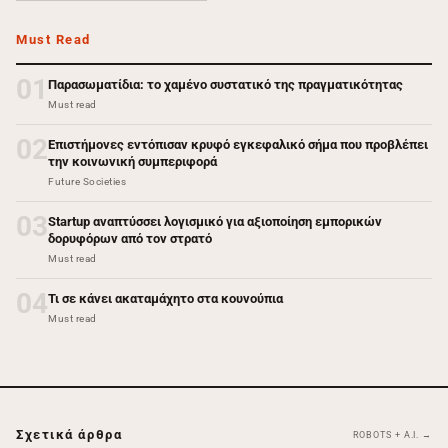
Must Read
01
Παρασωματίδια: το χαμένο συστατικό της πραγματικότητας
Must read
02
Επιστήμονες εντόπισαν κρυφό εγκεφαλικό σήμα που προβλέπει
την κοινωνική συμπεριφορά
Future Societies
03
Startup αναπτύσσει λογισμικό για αξιοποίηση εμπορικών
δορυφόρων από τον στρατό
Must read
04
Τι σε κάνει ακαταμάχητο στα κουνούπια
Must read
Σχετικά άρθρα
ROBOTS + A.I. →