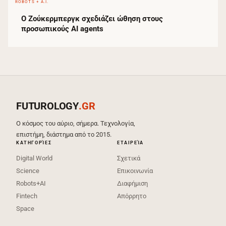
ROBOTS + A.I.
Ο Ζούκερμπεργκ σχεδιάζει ώθηση στους
προσωπικούς AI agents
FUTUROLOGY
.GR
Ο κόσμος του αύριο, σήμερα. Τεχνολογία,
επιστήμη, διάστημα από το 2015.
ΚΑΤΗΓΟΡΊΕΣ
ΕΤΑΙΡΕΊΑ
Digital World
Σχετικά
Science
Επικοινωνία
Robots+AI
Διαφήμιση
Fintech
Απόρρητο
Space