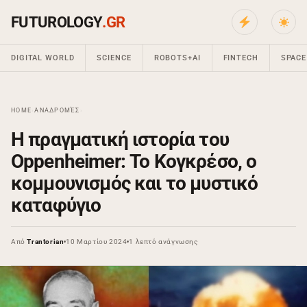
FUTUROLOGY
.GR
DIGITAL WORLD
SCIENCE
ROBOTS+AI
FINTECH
SPACE
HOME
›
ΑΝΑΔΡΟΜΈΣ
›
Η πραγματική ιστορία του
Oppenheimer: Το Κογκρέσο, ο
κομμουνισμός και το μυστικό
καταφύγιο
Από
Trantorian
10 Μαρτίου 2024
1 λεπτό ανάγνωσης