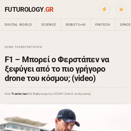
FUTUROLOGY
.GR
DIGITAL WORLD
SCIENCE
ROBOTS+AI
FINTECH
SPACE
HOME
›
TRANSPORTATION
›
F1 – Μπορεί ο Φερστάπεν να
ξεφύγει από το πιο γρήγορο
drone του κόσμου; (video)
Από
Trantorian
28 Φεβρουαρίου 2024
1 λεπτό ανάγνωσης