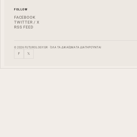
FOLLOW
FACEBOOK
TWITTER / X
RSS FEED
© 2026 FUTUROLOGY.GR · ΌΛΑ ΤΑ ΔΙΚΑΙΏΜΑΤΑ ΔΙΑΤΗΡΟΎΝΤΑΙ
F
𝕏