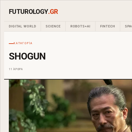
FUTUROLOGY
.GR
DIGITAL WORLD
SCIENCE
ROBOTS+AI
FINTECH
SPA
ΚΑΤΗΓΟΡΊΑ
SHOGUN
11 ΆΡΘΡΑ