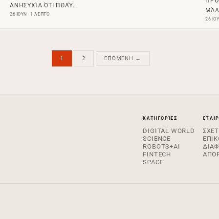
ΠΡΌ
ΑΝΗΣΥΧΊΑ ΌΤΙ ΠΟΛΎ…
ΜΆΛ
26 ΙΟΥΝ · 1 ΛΕΠΤΌ
26 ΙΟ
1
2
ΕΠΌΜΕΝΗ →
ΚΑΤΗΓΟΡΊΕΣ
ΕΤΑΙΡ
DIGITAL WORLD
ΣΧΕΤ
SCIENCE
ΕΠΙΚ
ROBOTS+AI
ΔΙΑ
FINTECH
ΑΠΌ
SPACE