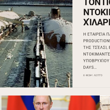
ΤΟΝ Π
ΝΤΟΚΙ
ΧΊΛΑΡ
Η ΕΤΑΙΡΕΊΑ 
PRODUCTIONS
ΤΗΣ ΤΣΈΛΣΙ, 
ΝΤΟΚΙΜΑΝΤΈΡ
ΥΠΟΒΡΥΧΊΟΥ 
DAYS…
8 ΦΕΒ
1 ΛΕΠΤΌ