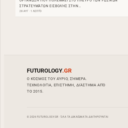
ΟΡΓΆΝΩΣΗ ΠΟΥ ΠΟΛΕΜΆΕΙ ΣΤΟ ΠΛΕΥΡΌ ΤΩΝ ΡΩΣΙΚΏΝ
ΣΤΡΑΤΕΥΜΆΤΩΝ ΕΙΣΒΟΛΉΣ ΣΤΗΝ…
28 ΑΥΓ · 1 ΛΕΠΤΌ
FUTUROLOGY
.GR
Ο ΚΌΣΜΟΣ ΤΟΥ ΑΎΡΙΟ, ΣΉΜΕΡΑ.
ΤΕΧΝΟΛΟΓΊΑ, ΕΠΙΣΤΉΜΗ, ΔΙΆΣΤΗΜΑ ΑΠΌ
ΤΟ 2015.
© 2026 FUTUROLOGY.GR · ΌΛΑ ΤΑ ΔΙΚΑΙΏΜΑΤΑ ΔΙΑΤΗΡΟΎΝΤΑΙ