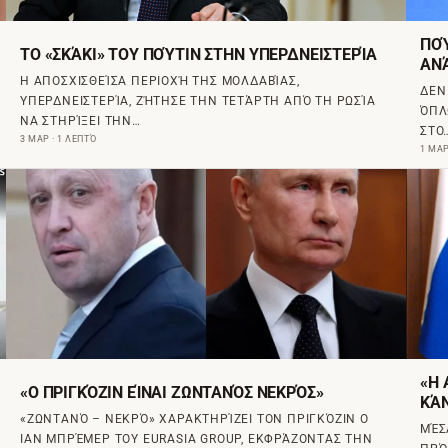
ΠΟΎ
ΤΟ «ΣΚΆΚΙ» ΤΟΥ ΠΟΎΤΙΝ ΣΤΗΝ ΥΠΕΡΔΝΕΙΣΤΕΡΊΑ
ΑΝ
H ΑΠΟΣΧΙΣΘΕΊΣΑ ΠΕΡΙΟΧΉ ΤΗΣ ΜΟΛΔΑΒΊΑΣ,
ΔΕΝ
ΥΠΕΡΔΝΕΙΣΤΕΡΊΑ, ΖΉΤΗΣΕ ΤΗΝ ΤΕΤΆΡΤΗ ΑΠΌ ΤΗ ΡΩΣΊΑ
ΌΠΛ
ΝΑ ΣΤΗΡΊΞΕΙ ΤΗΝ…
ΣΤΟ
3 ΜΑΡ · 1 ΛΕΠΤΌ
1 ΜΑΡ
«Η 
«Ο ΠΡΙΓΚΌΖΙΝ ΕΊΝΑΙ ΖΩΝΤΑΝΌΣ ΝΕΚΡΌΣ»
ΚΆΝ
«ΖΩΝΤΑΝΌ – ΝΕΚΡΌ» ΧΑΡΑΚΤΗΡΊΖΕΙ ΤΟΝ ΠΡΙΓΚΌΖΙΝ Ο
ΜΈΣ
ΙΑΝ ΜΠΡΈΜΕΡ ΤΟΥ EURASIA GROUP, ΕΚΦΡΆΖΟΝΤΑΣ ΤΗΝ