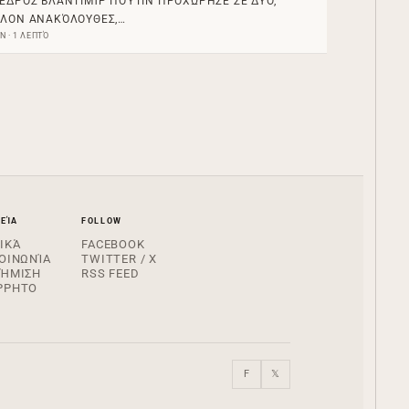
ΕΔΡΟΣ ΒΛΑΝΤΙΜΊΡ ΠΟΎΤΙΝ ΠΡΟΧΏΡΗΣΕ ΣΕ ΔΎΟ,
ΛΟΝ ΑΝΑΚΌΛΟΥΘΕΣ,…
ΥΝ · 1 ΛΕΠΤΌ
ΕΊΑ
FOLLOW
ΙΚΆ
FACEBOOK
ΟΙΝΩΝΊΑ
TWITTER / X
ΦΉΜΙΣΗ
RSS FEED
ΡΡΗΤΟ
F
𝕏