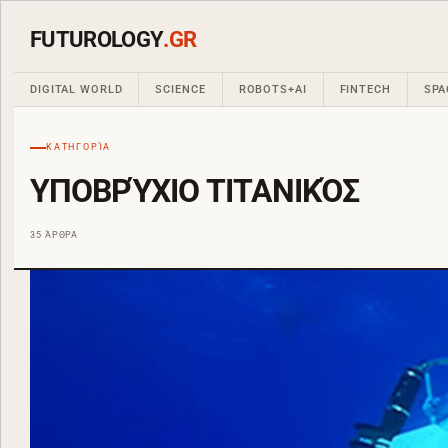
FUTUROLOGY
.GR
DIGITAL WORLD
SCIENCE
ROBOTS+AI
FINTECH
SPA
ΚΑΤΗΓΟΡΊΑ
ΥΠΟΒΡΎΧΙΟ ΤΙΤΑΝΙΚΌΣ
35 ΆΡΘΡΑ