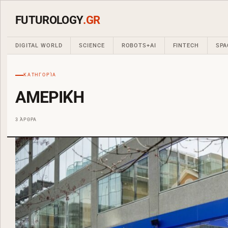
FUTUROLOGY
.GR
DIGITAL WORLD
SCIENCE
ROBOTS+AI
FINTECH
SPA
ΚΑΤΗΓΟΡΊΑ
ΑΜΕΡΙΚΉ
3 ΆΡΘΡΑ