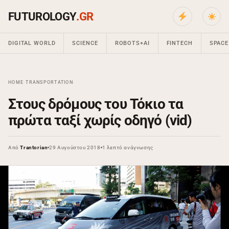
FUTUROLOGY
.GR
DIGITAL WORLD
SCIENCE
ROBOTS+AI
FINTECH
SPACE
HOME
›
TRANSPORTATION
›
Στους δρόμους του Τόκιο τα
πρώτα ταξί χωρίς οδηγό (vid)
Από
Trantorian
29 Αυγούστου 2018
1 λεπτό ανάγνωσης