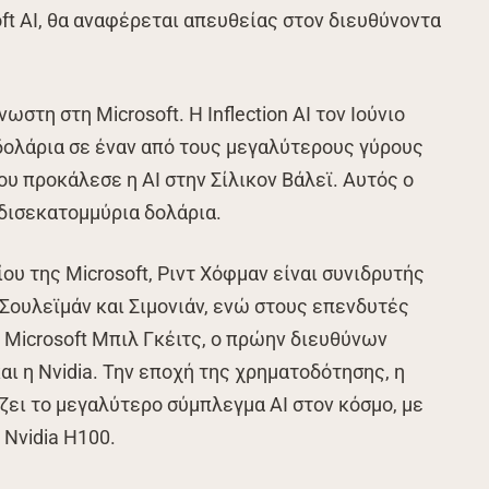
t AI, θα αναφέρεται απευθείας στον διευθύνοντα
νωστη στη Microsoft. Η Inflection AI τον Ιούνιο
δολάρια σε έναν από τους μεγαλύτερους γύρους
υ προκάλεσε η AI στην Σίλικον Βάλεϊ. Αυτός ο
 δισεκατομμύρια δολάρια.
ου της Microsoft, Ριντ Χόφμαν είναι συνιδρυτής
ς Σουλεϊμάν και Σιμονιάν, ενώ στους επενδυτές
 Microsoft Μπιλ Γκέιτς, ο πρώην διευθύνων
αι η Nvidia. Την εποχή της χρηματοδότησης, η
άζει το μεγαλύτερο σύμπλεγμα AI στον κόσμο, με
Nvidia H100.