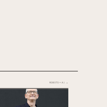
ROBOTS + A.I. →