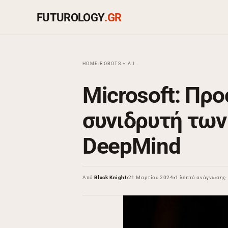
FUTUROLOGY
.GR
HOME
›
ROBOTS + A.I.
›
Microsoft: Πρ
συνιδρυτή των 
DeepMind
Από
Black Knight
21 Μαρτίου 2024
1 λεπτό ανάγνωσης