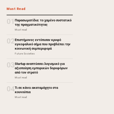
Must Read
01
Παρασωματίδια: το χαμένο συστατικό
της πραγματικότητας
Must read
02
Επιστήμονες εντόπισαν κρυφό
εγκεφαλικό σήμα που προβλέπει την
κοινωνική συμπεριφορά
Future Societies
03
Startup αναπτύσσει λογισμικό για
αξιοποίηση εμπορικών δορυφόρων
από τον στρατό
Must read
04
Τι σε κάνει ακαταμάχητο στα
κουνούπια
Must read